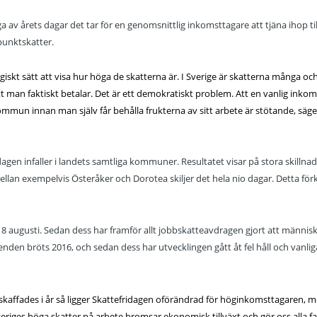
 av årets dagar det tar för en genomsnittlig inkomsttagare att tjäna ihop til
punktskatter.
giskt sätt att visa hur höga de skatterna är. I Sverige är skatterna många och
t man faktiskt betalar. Det är ett demokratiskt problem. Att en vanlig inkom
kommun innan man själv får behålla frukterna av sitt arbete är stötande, säg
agen infaller i landets samtliga kommuner. Resultatet visar på stora skillnad
 Mellan exempelvis Österåker och Dorotea skiljer det hela nio dagar.
Detta förk
 8 augusti. Sedan dess har framför allt jobbskatteavdragen gjort att människ
nden bröts 2016, och sedan dess har utvecklingen gått åt fel håll och vanlig
vskaffades i år så ligger Skattefridagen oförändrad för höginkomsttagaren, 
riges höga skatter på arbete bromsar ekonomisk tillväxt och gör oss alla fat