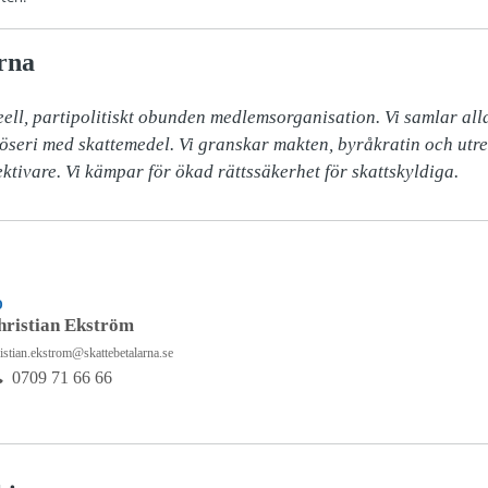
rna
ell, partipolitiskt obunden medlemsorganisation. Vi samlar alla 
slöseri med skattemedel. Vi granskar makten, byråkratin och utr
ektivare. Vi kämpar för ökad rättssäkerhet för skattskyldiga.
D
hristian Ekström
istian.ekstrom@skattebetalarna.se
0709 71 66 66