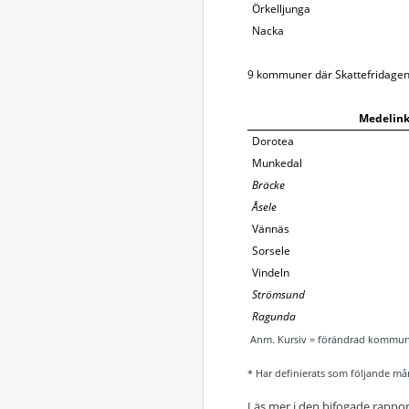
Örkelljunga
Nacka
9 kommuner där Skattefridagen i
Medelin
Dorotea
Munkedal
Bräcke
Åsele
Vännäs
Sorsele
Vindeln
Strömsund
Ragunda
Anm. Kursiv = förändrad kommunal
* Har definierats som följande må
Läs mer i den bifogade rappor