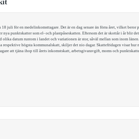
kit
en 18 juli för en medelinkomsttagare. Det är en dag senare än förra året, vilket bero
er nya punktskatter som el- och plastpåseskatten. Eftersom det är skottår i år blir 
vid olika datum runtom i landet och variationen är stor, såväl mellan som inom läne
a respektive högsta kommunalskatt, skiljer det nio dagar. Skattefridagen visar hur 
gare att tjäna ihop till årets inkomstskatt, arbetsgivaravgift, moms och punktskatte