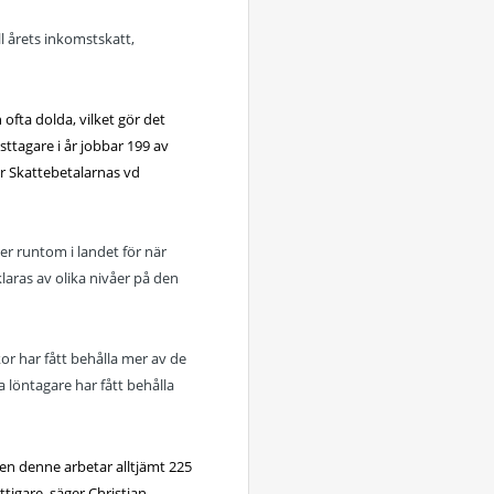
l årets inkomstskatt,
 ofta dolda, vilket gör det
sttagare i år jobbar 199 av
er Skattebetalarnas vd
er runtom i landet för när
laras av olika nivåer på den
or har fått behålla mer av de
a löntagare har fått behålla
men denne arbetar alltjämt 225
tigare, säger Christian