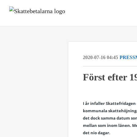
2020-07-16 04:45
PRESS
Först efter 
I år infaller Skattefridage
kommunala skattehöjningar 
det dock samma datum som i 
mellan som inom länen. Mel
det nio dagar.