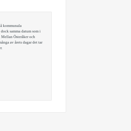
r på kommunala
det dock samma datum som i
n. Mellan Österåker och
många av årets dagar det tar
r.