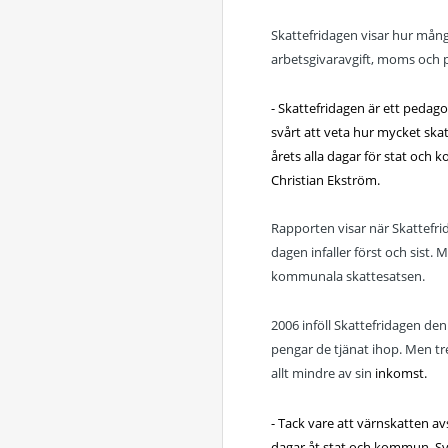
Skattefridagen visar hur många
arbetsgivaravgift, moms och 
- Skattefridagen är ett pedago
svårt att veta hur mycket skat
årets alla dagar för stat och 
Christian Ekström.
Rapporten visar när Skattefrid
dagen infaller först och sist.
kommunala skattesatsen.
2006 inföll Skattefridagen den
pengar de tjänat ihop. Men tre
allt mindre av sin
inkomst.
- Tack vare att värnskatten a
dagar åt stat och kommun. Sve