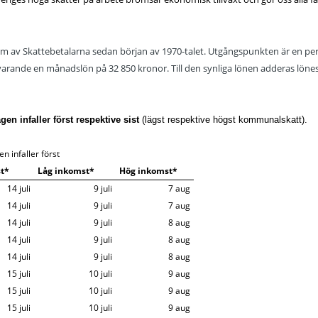
ram av Skattebetalarna sedan början av 1970-talet. Utgångspunkten är en p
ande en månadslön på 32 850 kronor. Till den synliga lönen adderas lönesk
n infaller först respektive sist
(lägst respektive högst kommunalskatt).
 infaller först
t*
Låg inkomst*
Hög inkomst*
14 juli
9 juli
7 aug
14 juli
9 juli
7 aug
14 juli
9 juli
8 aug
14 juli
9 juli
8 aug
14 juli
9 juli
8 aug
15 juli
10 juli
9 aug
15 juli
10 juli
9 aug
15 juli
10 juli
9 aug