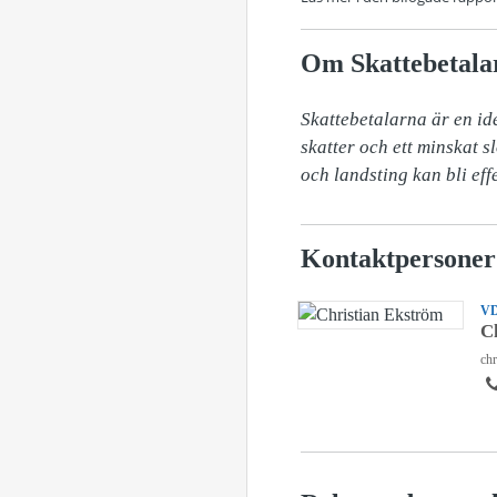
Om Skattebetala
Skattebetalarna är en ide
skatter och ett minskat 
och landsting kan bli eff
Kontaktpersoner
V
C
chr