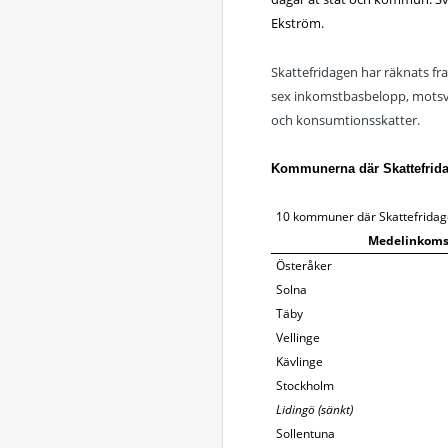
Ekström.
Skattefridagen har räknats f
sex inkomstbasbelopp, motsvar
och konsumtionsskatter.
Kommunerna där Skattefridage
10 kommuner där Skattefridagen
Medelinkoms
Österåker
Solna
Täby
Vellinge
Kävlinge
Stockholm
Lidingö (sänkt)
Sollentuna