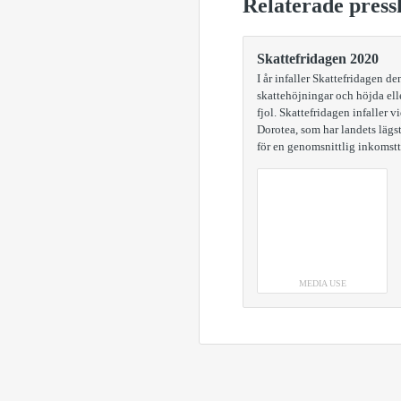
Relaterade press
Skattefridagen 2020
I år infaller Skattefridagen d
skattehöjningar och höjda ell
fjol. Skattefridagen infaller 
Dorotea, som har landets lägst
för en genomsnittlig inkomstta
MEDIA USE