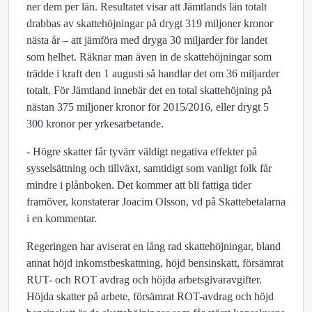
ner dem per län. Resultatet visar att Jämtlands län totalt
drabbas av skattehöjningar på drygt 319 miljoner kronor
nästa år – att jämföra med dryga 30 miljarder för landet
som helhet. Räknar man även in de skattehöjningar som
trädde i kraft den 1 augusti så handlar det om 36 miljarder
totalt. För Jämtland innebär det en total skattehöjning på
nästan 375 miljoner kronor för 2015/2016, eller drygt 5
300 kronor per yrkesarbetande.
- Högre skatter får tyvärr väldigt negativa effekter på
sysselsättning och tillväxt, samtidigt som vanligt folk får
mindre i plånboken. Det kommer att bli fattiga tider
framöver, konstaterar Joacim Olsson, vd på Skattebetalarna
i en kommentar.
Regeringen har aviserat en lång rad skattehöjningar, bland
annat höjd inkomstbeskattning, höjd bensinskatt, försämrat
RUT- och ROT avdrag och höjda arbetsgivaravgifter.
Höjda skatter på arbete, försämrat ROT-avdrag och höjd