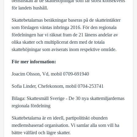
bensinskatt är de skattehöjningar som får störst konsekvens
för landets hushåll.
Skattebetalarnas beräkningar baseras på de skatteintäkter
som förslagen väntas inbringa 2016. För den regionala
fördelningen har vi räknat fram de 21 länens andelar av
olika skatter och multiplicerat dem med de totala
skattehöjningar som aviserats inom respektive område.
För mer information:
Joacim Olsson, Vd, mobil 0709-691940
Sofia Linder, Chefekonom, mobil 0704-253741
Bilaga: Skattesmäll Sverige - De 30 nya skattemiljardernas
regionala fördelning
Skattebetalarna är en ideell, partipolitiskt obunden
medlemsbaserad organisation. Vi samlar alla som vill ha
bättre välfärd och lägre skatter.