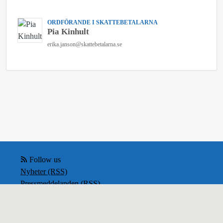
ORDFÖRANDE I SKATTEBETALARNA
Pia Kinhult
erika.janson@skattebetalarna.se
Follow us
Nyheter (RSS)
Pressmeddelanden (RSS)
Bloggposter (RSS)
Powered by Notified