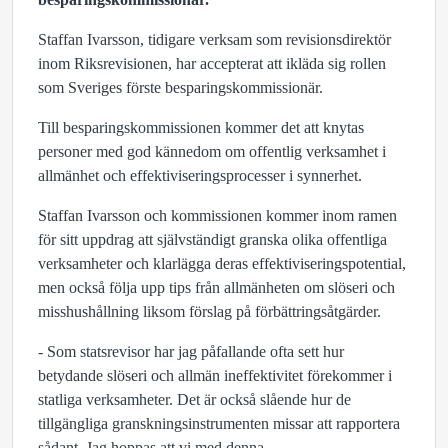
Staffan Ivarsson, tidigare verksam som revisionsdirektör
inom Riksrevisionen, har accepterat att ikläda sig rollen
som Sveriges förste besparingskommissionär.
Till besparingskommissionen kommer det att knytas
personer med god kännedom om offentlig verksamhet i
allmänhet och effektiviseringsprocesser i synnerhet.
Staffan Ivarsson och kommissionen kommer inom ramen
för sitt uppdrag att självständigt granska olika offentliga
verksamheter och klarlägga deras effektiviseringspotential,
men också följa upp tips från allmänheten om slöseri och
misshushållning liksom förslag på förbättringsåtgärder.
- Som statsrevisor har jag påfallande ofta sett hur
betydande slöseri och allmän ineffektivitet förekommer i
statliga verksamheter. Det är också slående hur de
tillgängliga granskningsinstrumenten missar att rapportera
sådant. Jag hoppas att vi med denna