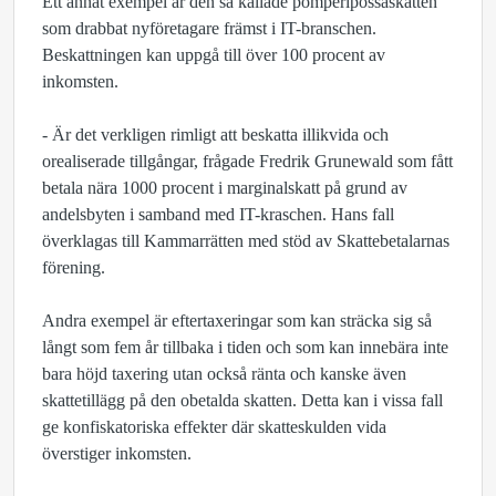
Ett annat exempel är den så kallade pomperipossaskatten
som drabbat nyföretagare främst i IT-branschen.
Beskattningen kan uppgå till över 100 procent av
inkomsten.
- Är det verkligen rimligt att beskatta illikvida och
orealiserade tillgångar, frågade Fredrik Grunewald som fått
betala nära 1000 procent i marginalskatt på grund av
andelsbyten i samband med IT-kraschen. Hans fall
överklagas till Kammarrätten med stöd av Skattebetalarnas
förening.
Andra exempel är eftertaxeringar som kan sträcka sig så
långt som fem år tillbaka i tiden och som kan innebära inte
bara höjd taxering utan också ränta och kanske även
skattetillägg på den obetalda skatten. Detta kan i vissa fall
ge konfiskatoriska effekter där skatteskulden vida
överstiger inkomsten.