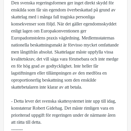
Den svenska regeringsformen ger inget direkt skydd för
enskilda som får sin egendom överbeskattad på grund av
skattelag med i många fall tragiska personliga
konsekvenser som följd. När det gäller egendomsskyddet
enligt lagen om Europakonventionen ger
Europadomstolens praxis vägledning. Medlemsstaternas
nationella beskattningsmakt är förvisso mycket omfattande
men långtifrån absolut. Skattelagar måste uppfylla vissa
kvalitetskrav, det vill säga vara förutsebara och inte medge
en för hög grad av godtycklighet. Inte heller får
lagstiftningen eller tillämpningen av den medföra en
oproportionerlig beskattning som den enskilde
skattebetalaren inte klarar av att betala.
- Detta lever det svenska skattesystemet inte upp till idag,
konstaterar Robert Gidehag. Det måste rimligen vara en
prioriterad uppgift för regeringen under de närmaste åren
att rätta till detta.
--------