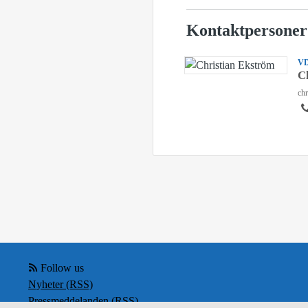
Kontaktpersoner
V
C
chr
Follow us
Nyheter (RSS)
Pressmeddelanden (RSS)