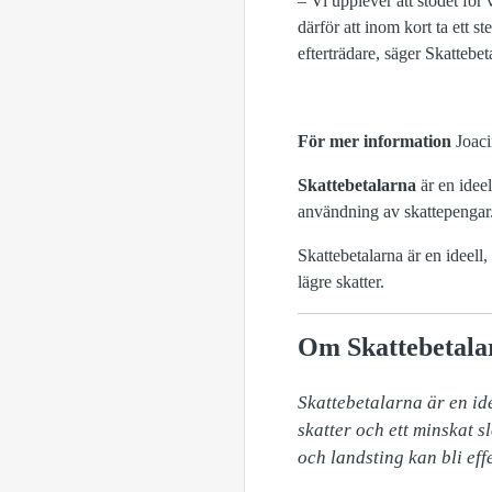
– Vi upplever att stödet fö
därför att inom kort ta ett st
efterträdare, säger Skatteb
För mer information
Joac
Skattebetalarna
är en ideel
användning av skattepengar
Skattebetalarna är en ideell
lägre skatter.
Om Skattebetala
Skattebetalarna är en ide
skatter och ett minskat 
och landsting kan bli eff