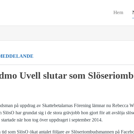
Hem
MEDDELANDE
dmo Uvell slutar som Slöserio
budsman på uppdrag av Skattebetalarnas Förening lämnar nu Rebecca W
SlösO har grundat sig i de stora grävjobb hon gjort för att avslöja slö
n startade när hon tog över uppdraget i september 2014.
n tid som SlösO ökat antalet följare av Slöseriombudsmannen på Faceb