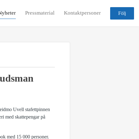
Nyheter
Pressmaterial
Kontaktpersoner
Följ
mbudsman
eidmo Uvell stafettpinnen
seri med skattepengar på
ook med 15 000 personer.