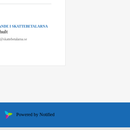
NDE I SKATTEBETALARNA
hult
n@skattebetalarna.se
Powered by Notified