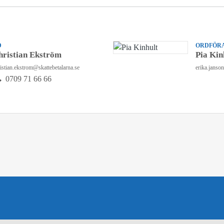
D
ORDFÖRA
hristian Ekström
Pia Kin
istian.ekstrom@skattebetalarna.se
erika.janso
0709 71 66 66