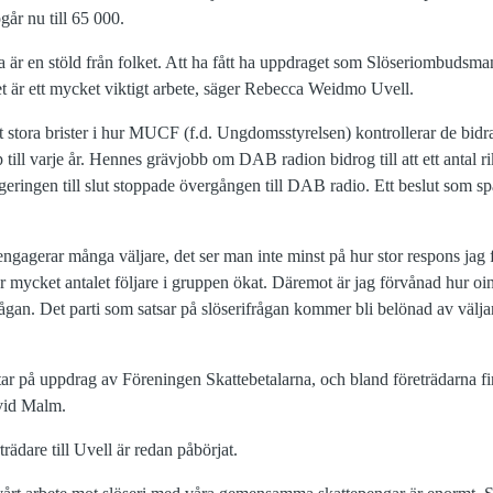
pgår nu till 65 000.
a är en stöld från folket. Att ha fått ha uppdraget som Slöseriombudsman 
t är ett mycket viktigt arbete, säger Rebecca Weidmo Uvell.
t stora brister i hur MUCF (f.d. Ungdomsstyrelsen) kontrollerar de bi
till varje år. Hennes grävjobb om DAB radion bidrog till att ett antal 
geringen till slut stoppade övergången till DAB radio. Ett beslut som s
ngagerar många väljare, det ser man inte minst på hur stor respons jag 
 mycket antalet följare i gruppen ökat. Däremot är jag förvånad hur oin
 frågan. Det parti som satsar på slöserifrågan kommer bli belönad av välja
r på uppdrag av Föreningen Skattebetalarna, och bland företrädarna f
vid Malm.
trädare till Uvell är redan påbörjat.