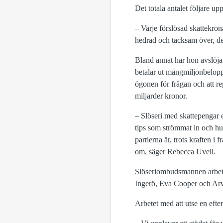
Det totala antalet följare up
– Varje förslösad skattekron
hedrad och tacksam över, de
Bland annat har hon avslöja
betalar ut mångmiljonbelopp 
ögonen för frågan och att re
miljarder kronor.
– Slöseri med skattepengar e
tips som strömmat in och hur
partierna är, trots kraften i
om, säger Rebecca Uvell.
Slöseriombudsmannen arbeta
Ingerö, Eva Cooper och Ar
Arbetet med att utse en efter