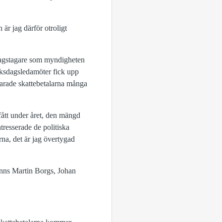
är jag därför otroligt
dragstagare som myndigheten
riksdagsledamöter fick upp
parade skattebetalarna många
fått under året, den mängd
tresserade de politiska
rna, det är jag övertygad
inns Martin Borgs, Johan