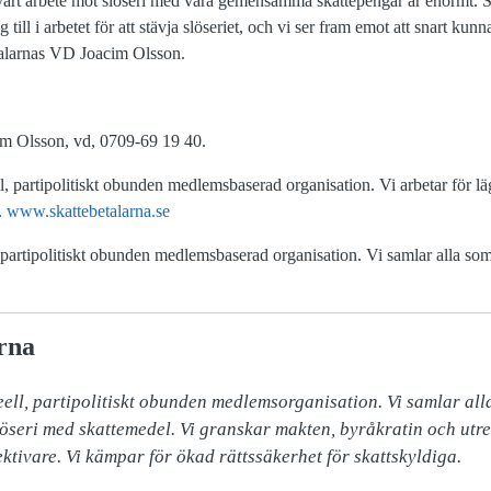
r vårt arbete mot slöseri med våra gemensamma skattepengar är enormt.
eg till i arbetet för att stävja slöseriet, och vi ser fram emot att snart k
etalarnas VD Joacim Olsson.
im Olsson, vd, 0709-69 19 40.
l, partipolitiskt obunden medlemsbaserad organisation. Vi arbetar för läg
.
www.skattebetalarna.se
, partipolitiskt obunden medlemsbaserad organisation. Vi samlar alla som 
rna
ell, partipolitiskt obunden medlemsorganisation. Vi samlar alla 
slöseri med skattemedel. Vi granskar makten, byråkratin och utr
ektivare. Vi kämpar för ökad rättssäkerhet för skattskyldiga.