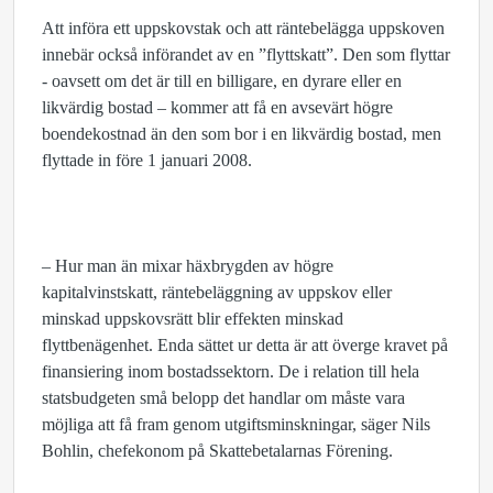
Att införa ett uppskovstak och att räntebelägga uppskoven
innebär också införandet av en ”flyttskatt”. Den som flyttar
- oavsett om det är till en billigare, en dyrare eller en
likvärdig bostad – kommer att få en avsevärt högre
boendekostnad än den som bor i en likvärdig bostad, men
flyttade in före 1 januari 2008.
– Hur man än mixar häxbrygden av högre
kapitalvinstskatt, räntebeläggning av uppskov eller
minskad uppskovsrätt blir effekten minskad
flyttbenägenhet. Enda sättet ur detta är att överge kravet på
finansiering inom bostadssektorn. De i relation till hela
statsbudgeten små belopp det handlar om måste vara
möjliga att få fram genom utgiftsminskningar, säger Nils
Bohlin, chefekonom på Skattebetalarnas Förening.