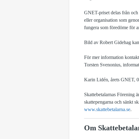
GNET-priset delas från och 
eller organisation som genom
fungera som föredöme för an
Bild av Robert Gidehag ka
För mer information kontakt
Torsten Svenonius, informat
Karin Lidén, årets GNET, 
Skattebetalarnas Förening ä
skattepengarna och sänkt sk
www.skattebetalarna.se
.
Om Skattebetala