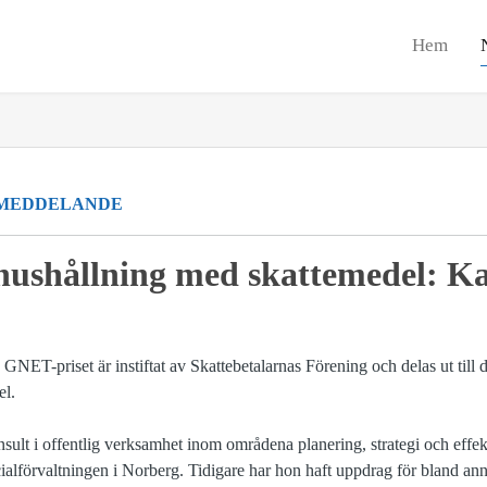
Hem
MEDDELANDE
 hushållning med skattemedel: K
ET-priset är instiftat av Skattebetalarnas Förening och delas ut till de
el.
ult i offentlig verksamhet inom områdena planering, strategi och effekti
ialförvaltningen i Norberg. Tidigare har hon haft uppdrag för bland a