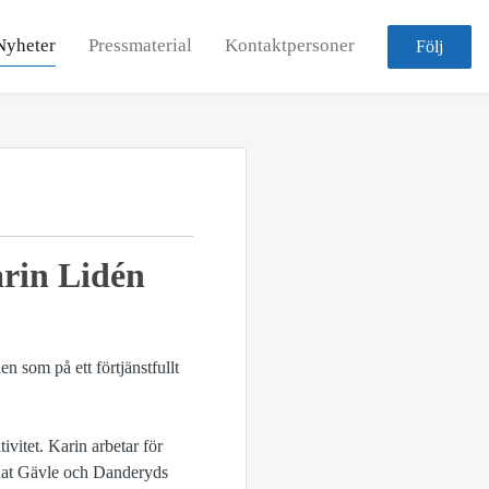
Nyheter
Pressmaterial
Kontaktpersoner
Följ
arin Lidén
n som på ett förtjänstfullt
vitet. Karin arbetar för
nnat Gävle och Danderyds