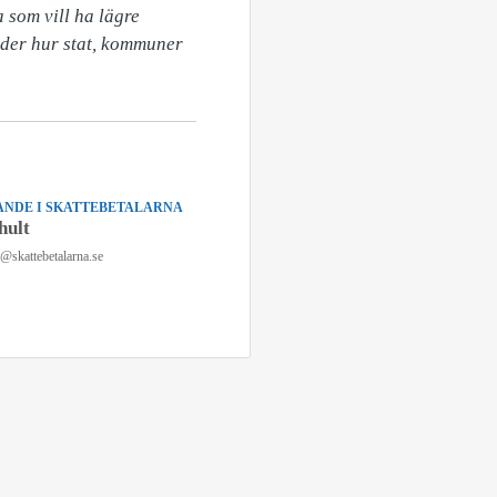
som vill ha lägre 
eder hur stat, kommuner 
NDE I SKATTEBETALARNA
hult
n@skattebetalarna.se