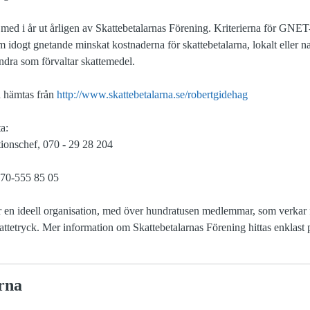
med i år ut årligen av Skattebetalarnas Förening. Kriterierna för GNET-
 idogt gnetande minskat kostnaderna för skattebetalarna, lokalt eller nat
dra som förvaltar skattemedel.
n hämtas från
http://www.skattebetalarna.se/robertgidehag
a:
ionschef, 070 - 29 28 204
070-555 85 05
r en ideell organisation, med över hundratusen medlemmar, som verkar fö
attetryck. Mer information om Skattebetalarnas Förening hittas enklast
rna