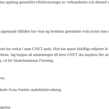
na uppdrag genomfört effektiviseringar av verksamheten och därmed s
upprepade tillfällen har visat sig bemästra gnetandets svåra konst utan d
som har verkat i sann GNET-anda. Hon har sparat åtskilliga miljoner åt 
betat. Jag hoppas att utnämningen till årets GNET ska inspirera fler at
, vd för Skattebetalarnas Förening.
ven:
kede-Årsta-Vantörs stadsdelsförvaltning
agersta