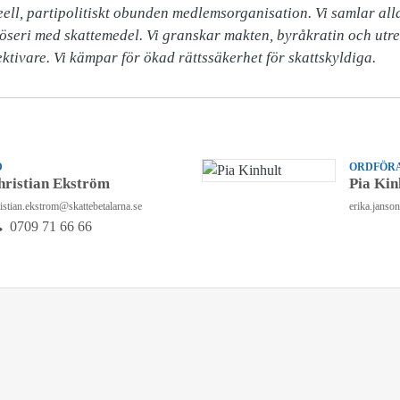
ell, partipolitiskt obunden medlemsorganisation. Vi samlar alla 
slöseri med skattemedel. Vi granskar makten, byråkratin och utr
ektivare. Vi kämpar för ökad rättssäkerhet för skattskyldiga.
D
ORDFÖRA
hristian Ekström
Pia Kin
istian.ekstrom@skattebetalarna.se
erika.janso
0709 71 66 66