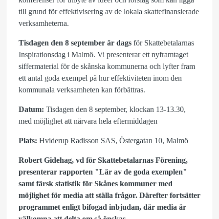
till grund för effektivisering av de lokala skattefinansierade
verksamheterna.
Tisdagen den 8 september är dags
för Skattebetalarnas
Inspirationsdag i Malmö. Vi presenterar ett nyframtaget
siffermaterial för de skånska kommunerna och lyfter fram
ett antal goda exempel på hur effektiviteten inom den
kommunala verksamheten kan förbättras.
Datum:
Tisdagen den 8 september, klockan 13-13.30,
med möjlighet att närvara hela eftermiddagen
Plats:
Hviderup Radisson SAS, Östergatan 10, Malmö
Robert Gidehag
, vd för Skattebetalarnas Förening,
presenterar rapporten "Lär av de goda exemplen"
samt färsk statistik för Skånes kommuner med
möjlighet för media att ställa frågor. Därefter fortsätter
programmet enligt bifogad inbjudan, där media är
välkomna att delta om så önskas.