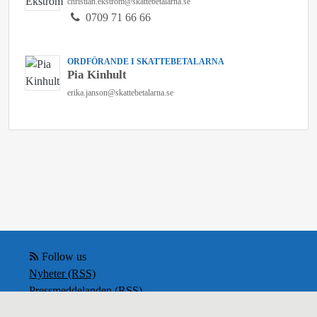
christian.ekstrom@skattebetalarna.se
0709 71 66 66
ORDFÖRANDE I SKATTEBETALARNA
Pia Kinhult
erika.janson@skattebetalarna.se
Follow us
Nyheter (RSS)
Pressmeddelanden (RSS)
Bloggposter (RSS)