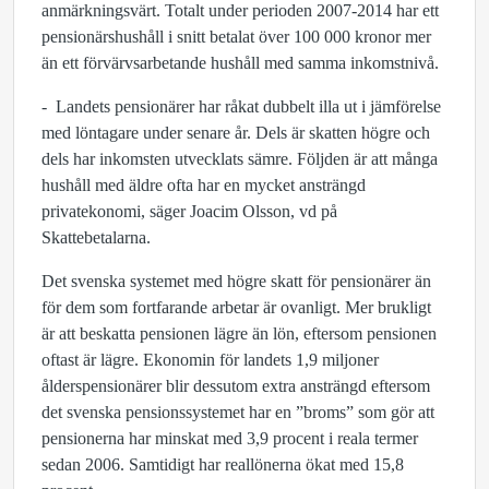
anmärkningsvärt. Totalt under perioden 2007-2014 har ett
pensionärshushåll i snitt betalat över 100 000 kronor mer
än ett förvärvsarbetande hushåll med samma inkomstnivå.
- Landets pensionärer har råkat dubbelt illa ut i jämförelse
med löntagare under senare år. Dels är skatten högre och
dels har inkomsten utvecklats sämre. Följden är att många
hushåll med äldre ofta har en mycket ansträngd
privatekonomi, säger Joacim Olsson, vd på
Skattebetalarna.
Det svenska systemet med högre skatt för pensionärer än
för dem som fortfarande arbetar är ovanligt. Mer brukligt
är att beskatta pensionen lägre än lön, eftersom pensionen
oftast är lägre. Ekonomin för landets 1,9 miljoner
ålderspensionärer blir dessutom extra ansträngd eftersom
det svenska pensionssystemet har en ”broms” som gör att
pensionerna har minskat med 3,9 procent i reala termer
sedan 2006. Samtidigt har reallönerna ökat med 15,8