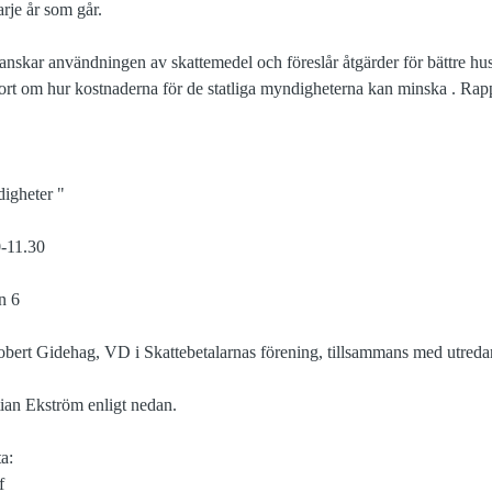
rje år som går.
anskar användningen av skattemedel och föreslår åtgärder för bättre hus
port om hur kostnaderna för de statliga myndigheterna kan minska . Rap
digheter "
0-11.30
n 6
obert Gidehag, VD i Skattebetalarnas förening, tillsammans med utred
tian Ekström enligt nedan.
a:
f