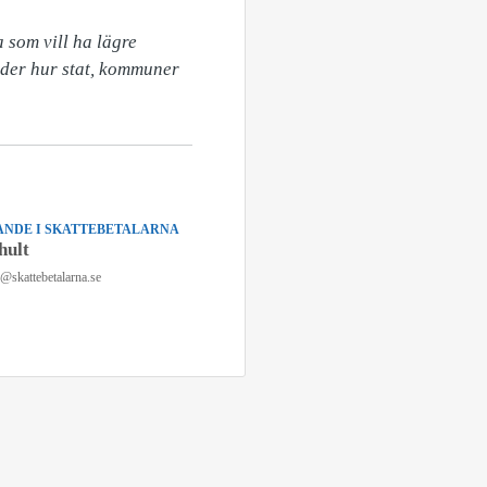
som vill ha lägre 
eder hur stat, kommuner 
NDE I SKATTEBETALARNA
hult
n@skattebetalarna.se