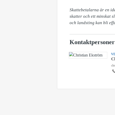
Skattebetalarna är en ide
skatter och ett minskat 
och landsting kan bli eff
Kontaktpersoner
V
C
chr