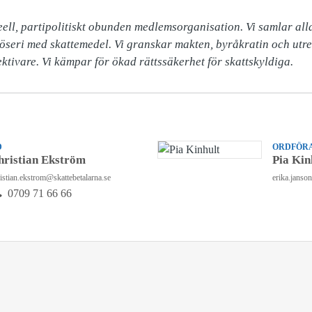
ell, partipolitiskt obunden medlemsorganisation. Vi samlar alla 
slöseri med skattemedel. Vi granskar makten, byråkratin och utr
ektivare. Vi kämpar för ökad rättssäkerhet för skattskyldiga.
D
ORDFÖRA
hristian Ekström
Pia Kin
istian.ekstrom@skattebetalarna.se
erika.janso
0709 71 66 66