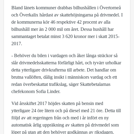
Bland länets kommuner drabbas bilhushållen i Övertorneå
och Överkalix hårdast av skattehöjningarna på drivmedel. I
de kommunerna kör 46 respektive 42 procent av alla
bilhushåll mer än 2 000 mil om året. Dessa hushåll har
sammantaget betalat minst 3 620 kronor mer i skatt 2015-
2017.
- Behöver du bilen i vardagen och åker långa sträckor så
slår drivmedelsskatterna förfärligt hårt, och tyvärr urholkar
detta ytterligare drivkrafterna till arbete. Det handlar om
brutna vallöften, dålig insikt i människors vardag och ett
redan överbeskattat trafikslag, säger Skattebetalarnas
chefekonom Sofia Linder.
Vid årsskiftet 2017 höjdes skatten på bensin med
ytterligare 24 öre litern och på diesel med 21 öre. Detta till
följd av att regeringen från och med i år infört en ny
automatisk årlig uppräkning av skatten på drivmedel som
löper på utan att den behöver godkännas av riksdagen.