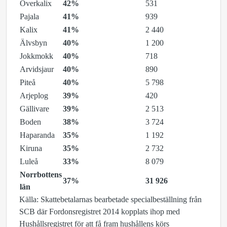
Överkalix
42%
531
Pajala
41%
939
Kalix
41%
2 440
Älvsbyn
40%
1 200
Jokkmokk
40%
718
Arvidsjaur
40%
890
Piteå
40%
5 798
Arjeplog
39%
420
Gällivare
39%
2 513
Boden
38%
3 724
Haparanda
35%
1 192
Kiruna
35%
2 732
Luleå
33%
8 079
Norrbottens
37%
31 926
län
Källa: Skattebetalarnas bearbetade specialbeställning från
SCB där Fordonsregistret 2014 kopplats ihop med
Hushållsregistret för att få fram hushållens körs