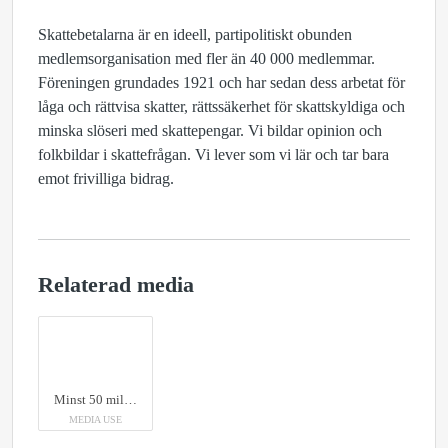
Skattebetalarna är en ideell, partipolitiskt obunden
medlemsorganisation med fler än 40 000 medlemmar.
Föreningen grundades 1921 och har sedan dess arbetat för
låga och rättvisa skatter, rättssäkerhet för skattskyldiga och
minska slöseri med skattepengar. Vi bildar opinion och
folkbildar i skattefrågan. Vi lever som vi lär och tar bara
emot frivilliga bidrag.
Relaterad media
Minst 50 miljoner kronor men sannolikt avsevärt mer, så mycket kostar Almedalsveckan för skattebetalarna visar en ny rapport från Skattebetalarnas Förening.
MEDIA USE