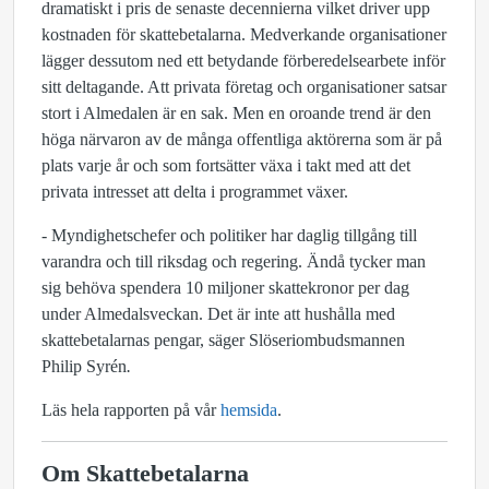
dramatiskt i pris de senaste decennierna vilket driver upp
kostnaden för skattebetalarna. Medverkande organisationer
lägger dessutom ned ett betydande förberedelsearbete inför
sitt deltagande. Att privata företag och organisationer satsar
stort i Almedalen är en sak. Men en oroande trend är den
höga närvaron av de många offentliga aktörerna som är på
plats varje år och som fortsätter växa i takt med att det
privata intresset att delta i programmet växer.
- Myndighetschefer och politiker har daglig tillgång till
varandra och till riksdag och regering. Ändå tycker man
sig behöva spendera 10 miljoner skattekronor per dag
under Almedalsveckan. Det är inte att hushålla med
skattebetalarnas pengar, säger Slöseriombudsmannen
Philip Syrén
.
Läs hela rapporten på vår
hemsida
.
Om Skattebetalarna