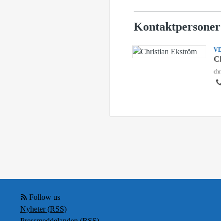
Kontaktpersoner
V
C
chr
Follow us
Nyheter (RSS)
Pressmeddelanden (RSS)