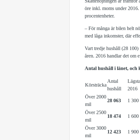
Skattehöjningen är framför a
öre inkl. moms under 2016. 
procentenheter.
– För många är bilen helt nö
med låga inkomster, där eff
Vart tredje hushåll (28 100
åren. 2016 handlar det om e
Antal hushåll i länet, oc
Antal
Lägst
Körsträcka
hushåll
2016
Över 2000
28 063
1 300 
mil
Över 2500
18 474
1 600 
mil
Över 3000
12 423
1 900 
mil