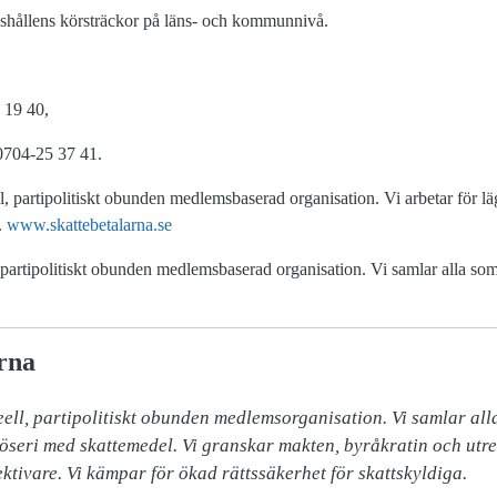
hushållens körsträckor på läns- och kommunnivå.
 19 40,
0704-25 37 41.
l, partipolitiskt obunden medlemsbaserad organisation. Vi arbetar för läg
.
www.skattebetalarna.se
, partipolitiskt obunden medlemsbaserad organisation. Vi samlar alla som 
rna
ell, partipolitiskt obunden medlemsorganisation. Vi samlar alla 
slöseri med skattemedel. Vi granskar makten, byråkratin och utr
ektivare. Vi kämpar för ökad rättssäkerhet för skattskyldiga.