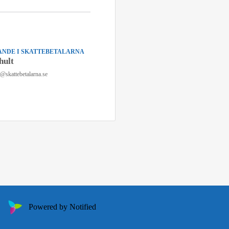
NDE I SKATTEBETALARNA
hult
n@skattebetalarna.se
Powered by Notified