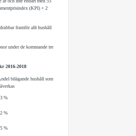
je år och inte enbart med 55
sumentprisindex (KPI) + 2
drabbar framför allt hushåll
.
kronor under de kommande tre
 kr 2016-2018
ndel bilägande hushåll som
åverkas
33 %
22 %
15 %