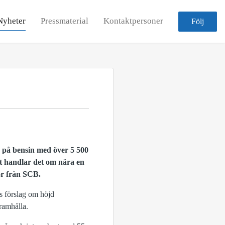
Nyheter
Pressmaterial
Kontaktpersoner
Följ
g på bensin med över 5 500
t handlar det om nära en
or från SCB.
s förslag om höjd
ramhålla.