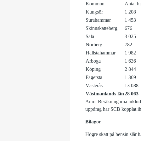
Kommun
Antal h
Kungsör
1 208
Surahammar
1 453
Skinnskatteberg
676
Sala
3 025
Norberg
782
Hallstahammar
1 982
Arboga
1 636
Köping
2 844
Fagersta
1 369
Västerås
13 088
Västmanlands län
28 063
Anm. Beräkningarna inklude
uppdrag har SCB kopplat iho
Bilagor
Högre skatt på bensin slår h