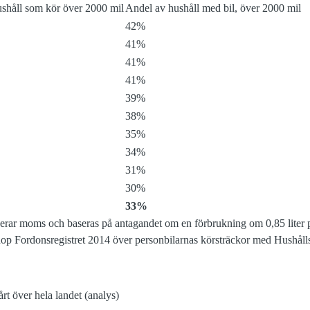
ushåll som kör över 2000 mil
Andel av hushåll med bil, över 2000 mil
42%
41%
41%
41%
39%
38%
35%
34%
31%
30%
33%
rar moms och baseras på antagandet om en förbrukning om 0,85 liter p
p Fordonsregistret 2014 över personbilarnas körsträckor med Hushålls
årt över hela landet (analys)