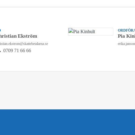
D
ORDFÖRA
hristian Ekström
Pia Kin
istian.ekstrom@skattebetalarna.se
erika.janso
0709 71 66 66