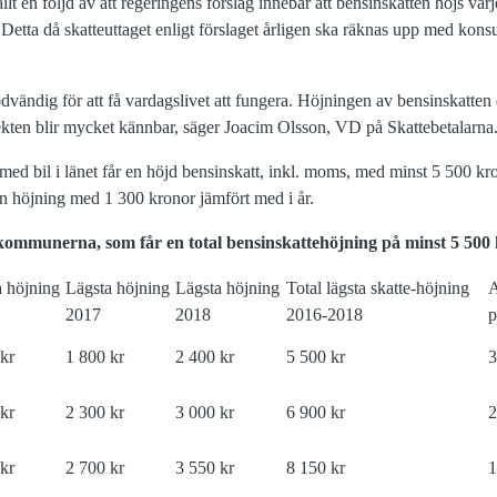
llt en följd av att regeringens förslag innebär att bensinskatten höjs var
Detta då skatteuttaget enligt förslaget årligen ska räknas upp med kon
dvändig för att få vardagslivet att fungera. Höjningen av bensinskatten 
ekten blir mycket kännbar, säger Joacim Olsson, VD på Skattebetalarna
) med bil i länet får en höjd bensinskatt, inkl. moms, med minst 5 500 
n höjning med 1 300 kronor jämfört med i år.
h kommunerna, som får en total bensinskattehöjning på minst 5 500
a höjning
Lägsta höjning
Lägsta höjning
Total lägsta skatte-höjning
A
2017
2018
2016-2018
p
kr
1 800 kr
2 400 kr
5 500 kr
kr
2 300 kr
3 000 kr
6 900 kr
kr
2 700 kr
3 550 kr
8 150 kr