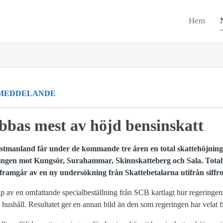
Hem
MEDDELANDE
bbas mest av höjd bensinskatt
Västmanland får under de kommande tre åren en total skattehöjnin
ningen mot Kungsör, Surahammar, Skinnskatteberg och Sala. Total
t framgår av en ny undersökning från Skattebetalarna utifrån siffr
lp av en omfattande specialbeställning från SCB kartlagt hur regeringen
 hushåll. Resultatet ger en annan bild än den som regeringen har velat f