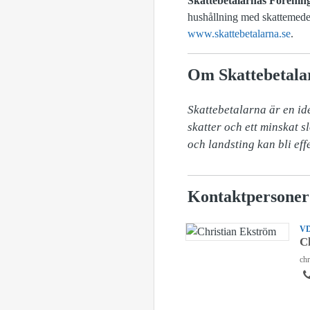
Skattebetalarnas Förenin
hushållning med skattemedel,
www.skattebetalarna.se
.
Om Skattebetala
Skattebetalarna är en ide
skatter och ett minskat 
och landsting kan bli eff
Kontaktpersoner
V
C
chr