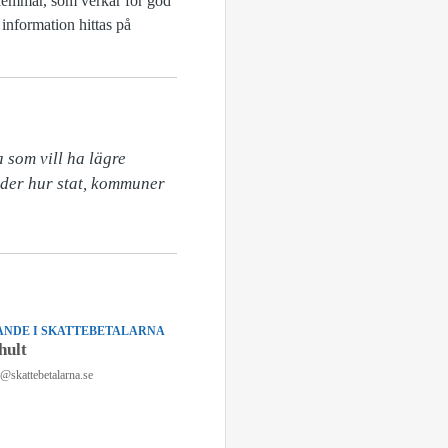
dlemmar, som verkar för god
information hittas på
som vill ha lägre 
eder hur stat, kommuner 
NDE I SKATTEBETALARNA
hult
n@skattebetalarna.se