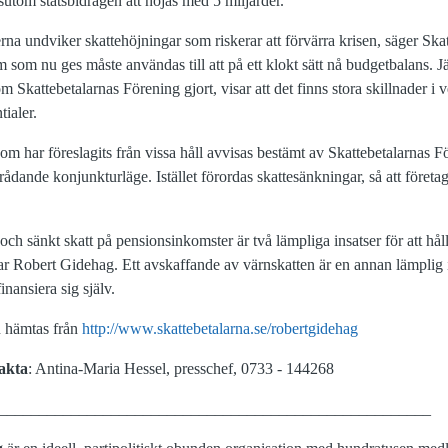
tom statsbidragen att höjas med 5 miljarder.
rna undviker skattehöjningar som riskerar att förvärra krisen, säger Sk
som nu ges måste användas till att på ett klokt sätt nå budgetbalans. J
Skattebetalarnas Förening gjort, visar att det finns stora skillnader i
ialer.
om har föreslagits från vissa håll avvisas bestämt av Skattebetalarnas Fö
 rådande konjunkturläge. Istället förordas skattesänkningar, så att företa
och sänkt skatt på pensionsinkomster är två lämpliga insatser för att hål
r Robert Gidehag. Ett avskaffande av värnskatten är en annan lämplig i
inansiera sig själv.
n hämtas från
http://www.skattebetalarna.se/robertgidehag
akta
:
Antina-Maria Hessel, presschef, 0733 - 144268
______________________________________________________