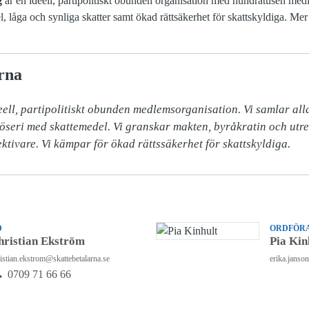
g
är en ideell, partipolitiskt obunden organisation med hundratusen me
 låga och synliga skatter samt ökad rättsäkerhet för skattskyldiga. Mer 
rna
ell, partipolitiskt obunden medlemsorganisation. Vi samlar alla 
slöseri med skattemedel. Vi granskar makten, byråkratin och utr
ektivare. Vi kämpar för ökad rättssäkerhet för skattskyldiga.
D
ORDFÖRA
hristian Ekström
Pia Kin
istian.ekstrom@skattebetalarna.se
erika.janso
0709 71 66 66