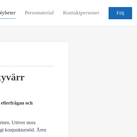
Nyheter
Pressmaterial
Kontaktpersoner
Följ
tyvärr
 efterfrågan och
risen. Utöver stora
ligt konjunkturstöd. Åren