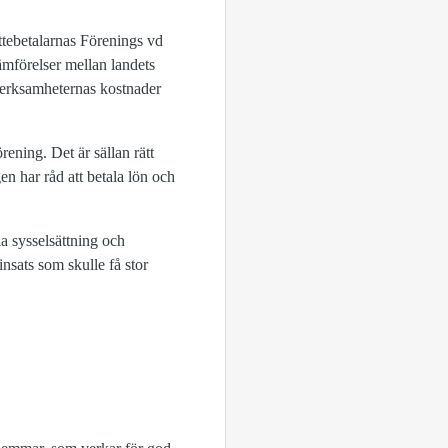
attebetalarnas Förenings vd
ämförelser mellan landets
 verksamheternas kostnader
rening. Det är sällan rätt
gen har råd att betala lön och
la sysselsättning och
nsats som skulle få stor