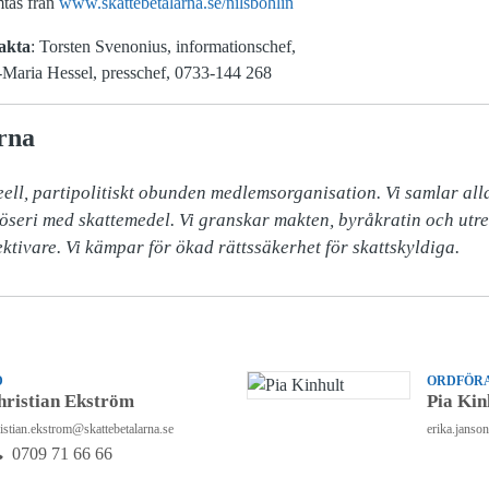
mtas från
www.skattebetalarna.se/nilsbohlin
akta
: Torsten Svenonius, informationschef,
-Maria Hessel, presschef, 0733-144 268
rna
ell, partipolitiskt obunden medlemsorganisation. Vi samlar alla 
slöseri med skattemedel. Vi granskar makten, byråkratin och utr
ektivare. Vi kämpar för ökad rättssäkerhet för skattskyldiga.
D
ORDFÖRA
hristian Ekström
Pia Kin
istian.ekstrom@skattebetalarna.se
erika.janso
0709 71 66 66