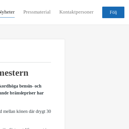
Nyheter
Pressmaterial
Kontaktpersoner
Följ
mestern
kordhöga bensin- och
gande bränslepriser har
nad mellan könen där drygt 30