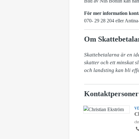
Bild av Nils Bohlin kan hä
För mer information kont
070- 29 28 204 eller Antina
Om Skattebetala
Skattebetalarna är en ide
skatter och ett minskat 
och landsting kan bli eff
Kontaktpersoner
V
C
chr