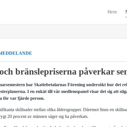
Hem
MEDDELANDE
och bränslepriserna påverkar se
arsemestern har Skattebetalarnas Förening undersökt hur det re
sterplanerna. I en enkät till vår medlemspanel visar det sig att sti
 för var fjärde person.
ignifikanta skillnader mellan olika åldersgrupper. Däremot finns en skill
ygt 20 procent av männen säger sig ha påverkats.