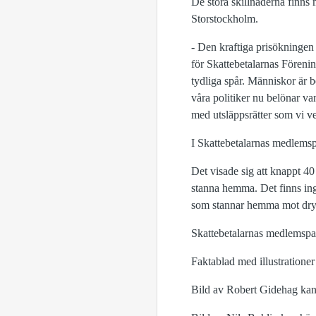
De stora skillnaderna finns 
Storstockholm.
- Den kraftiga prisökningen
för Skattebetalarnas Föreni
tydliga spår. Människor är b
våra politiker nu belönar van
med utsläppsrätter som vi ve
I Skattebetalarnas medlemsp
Det visade sig att knappt 40
stanna hemma. Det finns inga
som stannar hemma mot drygt
Skattebetalarnas medlemspan
Faktablad med illustrationer
Bild av Robert Gidehag ka