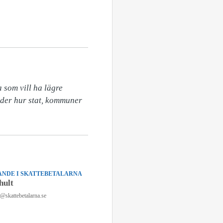
som vill ha lägre 
eder hur stat, kommuner 
NDE I SKATTEBETALARNA
hult
n@skattebetalarna.se