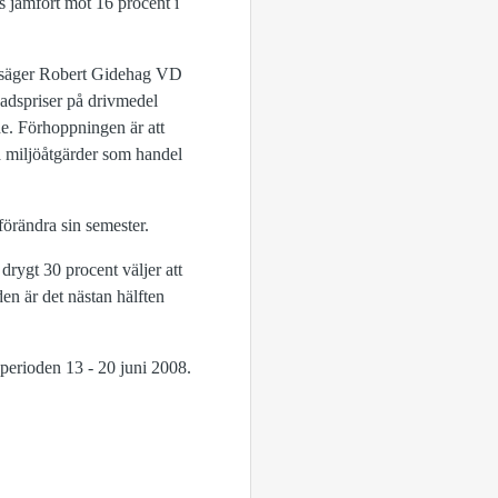
s jämfört mot 16 procent i
r, säger Robert Gidehag VD
nadspriser på drivmedel
de. Förhoppningen är att
lla miljöåtgärder som handel
förändra sin semester.
drygt 30 procent väljer att
en är det nästan hälften
perioden 13 - 20 juni 2008.