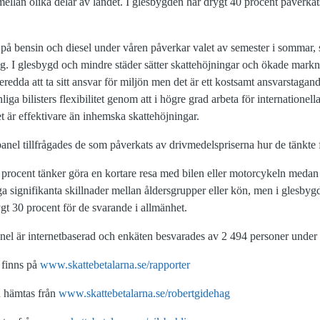
mellan olika delar av landet. I glesbygden har drygt 40 procent påverkat
 på bensin och diesel under våren påverkar valet av semester i somma
ng. I glesbygd och mindre städer sätter skattehöjningar och ökade mark
eredda att ta sitt ansvar för miljön men det är ett kostsamt ansvarstagan
liga bilisters flexibilitet genom att i högre grad arbeta för internatione
t är effektivare än inhemska skattehöjningar.
anel tillfrågades de som påverkats av drivmedelspriserna hur de tänkte 
 procent tänker göra en kortare resa med bilen eller motorcykeln medan 
 signifikanta skillnader mellan åldersgrupper eller kön, men i glesbygd
 30 procent för de svarande i allmänhet.
el är internetbaserad och enkäten besvarades av 2 494 personer under 
 finns på
www.skattebetalarna.se/rapporter
n hämtas från
www.skattebetalarna.se/robertgidehag