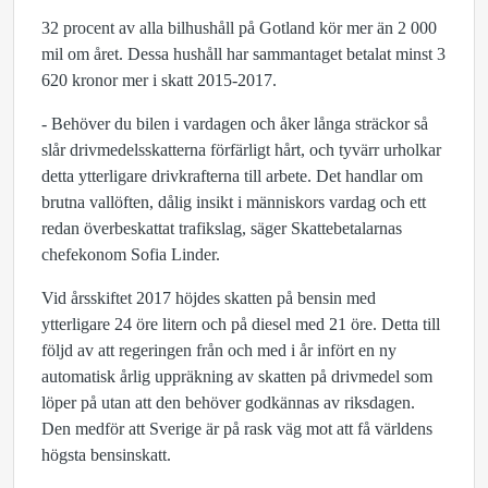
32 procent av alla bilhushåll på Gotland kör mer än 2 000
mil om året. Dessa hushåll har sammantaget betalat minst 3
620 kronor mer i skatt 2015-2017.
- Behöver du bilen i vardagen och åker långa sträckor så
slår drivmedelsskatterna förfärligt hårt, och tyvärr urholkar
detta ytterligare drivkrafterna till arbete. Det handlar om
brutna vallöften, dålig insikt i människors vardag och ett
redan överbeskattat trafikslag, säger Skattebetalarnas
chefekonom Sofia Linder.
Vid årsskiftet 2017 höjdes skatten på bensin med
ytterligare 24 öre litern och på diesel med 21 öre. Detta till
följd av att regeringen från och med i år infört en ny
automatisk årlig uppräkning av skatten på drivmedel som
löper på utan att den behöver godkännas av riksdagen.
Den medför att Sverige är på rask väg mot att få världens
högsta bensinskatt.