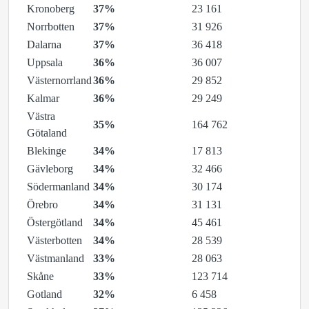
Kronoberg
37%
23 161
Norrbotten
37%
31 926
Dalarna
37%
36 418
Uppsala
36%
36 007
Västernorrland
36%
29 852
Kalmar
36%
29 249
Västra
35%
164 762
Götaland
Blekinge
34%
17 813
Gävleborg
34%
32 466
Södermanland
34%
30 174
Örebro
34%
31 131
Östergötland
34%
45 461
Västerbotten
34%
28 539
Västmanland
33%
28 063
Skåne
33%
123 714
Gotland
32%
6 458