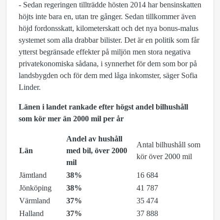
- Sedan regeringen tillträdde hösten 2014 har bensinskatten
höjts inte bara en, utan tre gånger. Sedan tillkommer även
höjd fordonsskatt, kilometerskatt och det nya bonus-malus
systemet som alla drabbar bilister. Det är en politik som får
ytterst begränsade effekter på miljön men stora negativa
privatekonomiska sådana, i synnerhet för dem som bor på
landsbygden och för dem med låga inkomster, säger Sofia
Linder.
Länen i landet
rankade efter högst andel bilhushåll
som kör mer än 2000 mil per år
Andel av hushåll
Antal bilhushåll som
Län
med bil, över 2000
kör över 2000 mil
mil
Jämtland
38%
16 684
Jönköping
38%
41 787
Värmland
37%
35 474
Halland
37%
37 888