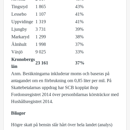
Tingsryd
1 865
43%
Lessebo
1 107
41%
Uppvidinge
1 319
41%
Ljungby
3 731
39%
Markaryd
1 299
38%
Älmhult
1 998
37%
Växjö
9 025
33%
Kronobergs
23 161
37%
län
Anm. Beräkningarna inkluderar moms och baseras på
antagandet om en förbrukning om 0,85 liter per mil. På
Skattebetalarnas uppdrag har SCB kopplat ihop
Fordonsregistret 2014 över personbilarnas körsträckor med
Hushållsregistret 2014.
Bilagor
Högre skatt på bensin slår hårt över hela landet (analys)