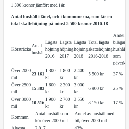
1 300 kronor jämfört med i år.
Antal hushåll i länet, och i kommunerna, som får en
total skattehöjning på minst 5 500 kronor 2016-18
Andel
Lägsta
Lägsta
Lägsta
Total lägsta
bilägand
Antal
Körsträcka
höjning
höjning
höjning
skattehöjning
hushåll
hushåll
2016
2017
2018
2016-2018
som
påverka
Över 2000
1 300
1 800
2 400
23 161
5 500 kr
37 %
mil
kr
kr
kr
Över 2500
1 600
2 300
3 000
15 383
6 900 kr
25 %
mil
kr
kr
kr
Över 3000
1 900
2 700
3 550
10 516
8 150 kr
17 %
mil
kr
kr
kr
Antal hushåll som
Andel av hushåll med
Kommun
kör över 2000 mil
bil, över 2000 mil
Alvesta
2 817
43%