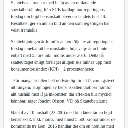
Skattebetalarna har med hjälp av en omfattande
specialbeställning från SCB kartlagt hur regeringens
förslag om höjd bensinskatt påverkar landets hushåll.
Resultatet ger en annan bild än den som regeringen har
velat framhålla.
Skattehöjningen är framför allt en följd av att regeringens
förslag innebär att bensinskatten höjs varje år och inte
enbart med 55 öre inkl. moms under 2016. Detta då
skatteuttaget enligt förslaget årligen ska räknas upp med
konsumentprisindex (KPI) + 2 procentenheter.
–För många är bilen helt nödvändig för att få vardagslivet
att fungera. Höjningen av bensinskatten drabbar framför
allt hushåll med låga inkomster, där effekten blir mycket
kännbar, säger Joacim Olsson, VD på Skattebetalarna.
Nära 4 av 10 hushåll (23 200) med bil i länet får en höjd
bensinskatt, inkl. moms, med minst 5 500 kronor under de
kommande tre åren. 2016 handlar det om en höjning med